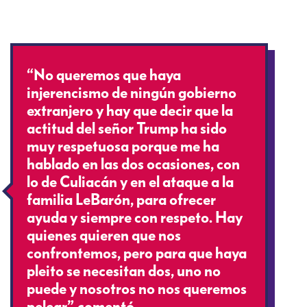
“No queremos que haya
injerencismo de ningún gobierno
extranjero y hay que decir que la
actitud del señor Trump ha sido
muy respetuosa porque me ha
hablado en las dos ocasiones, con
lo de Culiacán y en el ataque a la
familia LeBarón, para ofrecer
ayuda y siempre con respeto. Hay
quienes quieren que nos
confrontemos, pero para que haya
pleito se necesitan dos, uno no
puede y nosotros no nos queremos
pelear”, comentó.