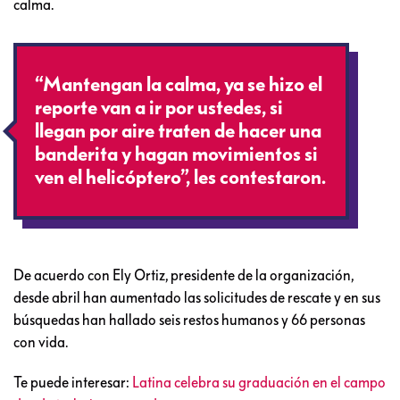
calma.
“Mantengan la calma, ya se hizo el
reporte van a ir por ustedes, si
llegan por aire traten de hacer una
banderita y hagan movimientos si
ven el helicóptero”, les contestaron.
De acuerdo con Ely Ortiz, presidente de la organización,
desde abril han aumentado las solicitudes de rescate y en sus
búsquedas han hallado seis restos humanos y 66 personas
con vida.
Te puede interesar:
Latina celebra su graduación en el campo