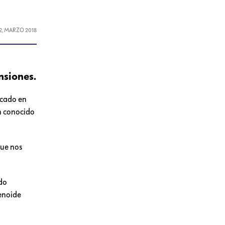
2, MARZO 2018
nsiones.
icado en
én conocido
que nos
rdo
enoide