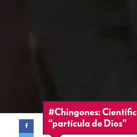
#Chingones: Científic
“partícula de Dios”