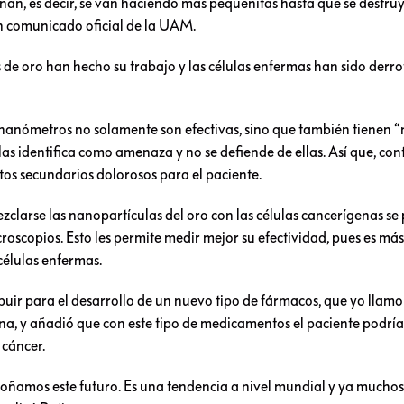
onan, es decir, se van haciendo más pequeñitas hasta que se destruy
n comunicado oficial de la UAM.
s de oro han hecho su trabajo y las células enfermas han sido derro
 nanómetros no solamente son efectivas, sino que también tienen “
las identifica como amenaza y no se defiende de ellas. Así que, cont
tos secundarios dolorosos para el paciente.
zclarse las nanopartículas del oro con las células cancerígenas se
roscopios. Esto les permite medir mejor su efectividad, pues es más 
células enfermas.
uir para el desarrollo de un nuevo tipo de fármacos, que yo llamo
tina, y añadió que con este tipo de medicamentos el paciente podrí
 cáncer.
 soñamos este futuro. Es una tendencia a nivel mundial y ya mucho