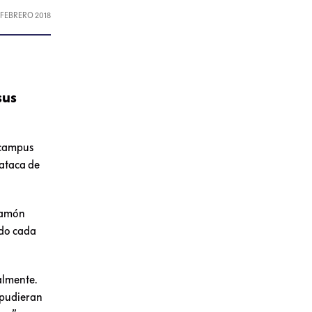
, FEBRERO 2018
sus
 campus
 ataca de
 Ramón
ndo cada
almente.
e pudieran