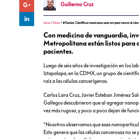
Guillermo
Cruz
Inicio
/
News
/
#Genios: Científicos mexicanos usan oro para vencer al cá
Con medicina de vanguardia, in
Metropolitana están listos para a
pacientes.
Luego de seis años de investigación en los 
Iztapalapa, en la CDMX, un grupo de científ
raíz a las células cancerígenas.
Carlos Lara Cruz, Javier Esteban Jiménez S
Gallegos descubrieron que al agregar nanopa
vez más rugosa, y poco a poco dejan de func
“Nosotros observamos que esas nanopartícula
Esto genera que las células cancerosas no se 