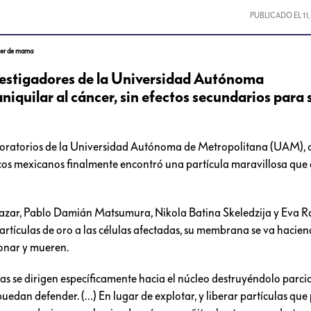
PUBLICADO EL
11
ncer de mama
vestigadores de la Universidad Autónoma
niquilar al cáncer, sin efectos secundarios para 
laboratorios de la Universidad Autónoma de Metropolitana (UAM),
icos mexicanos finalmente encontró una partícula maravillosa que
alazar, Pablo Damián Matsumura, Nikola Batina Skeledzija y Eva
rtículas de oro a las células afectadas, su membrana se va hacie
ionar y mueren.
s se dirigen específicamente hacia el núcleo destruyéndolo parci
puedan defender. (…) En lugar de explotar, y liberar partículas qu