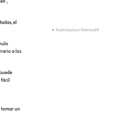
en”,
tadas, el
▼ Publicidad por Refinery89
nulo
rario a los
 puede
fácil
a tomar un
s