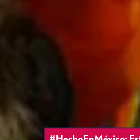
#HechoEnMéxico: Esta