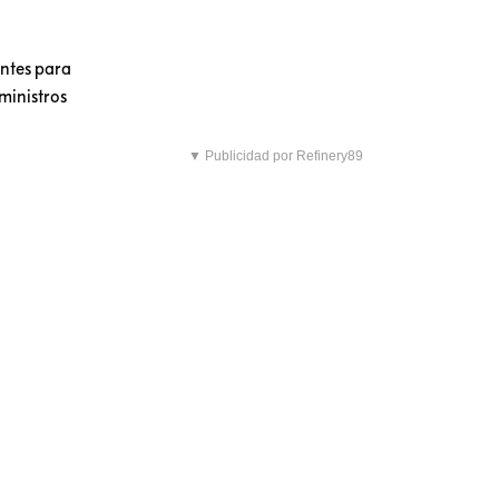
antes para
uministros
▼ Publicidad por Refinery89