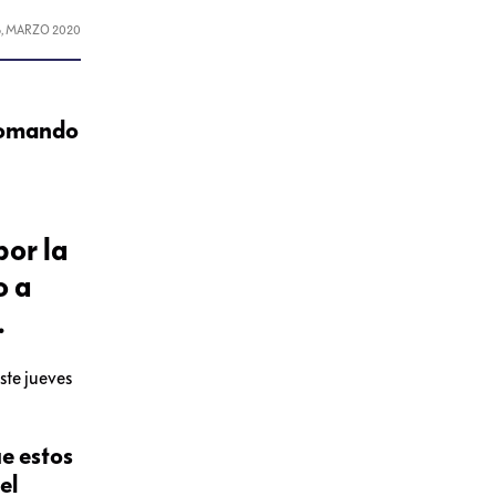
6, MARZO 2020
 tomando
por la
o a
.
ste jueves
e estos
el