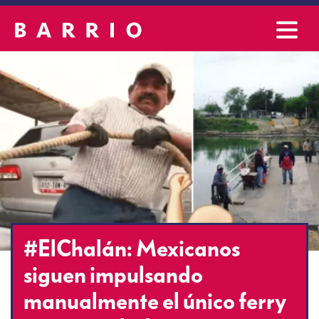
#ElChalán: Mexicanos
siguen impulsando
manualmente el único ferry