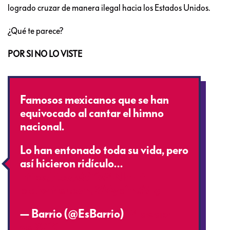
logrado cruzar de manera ilegal hacia los Estados Unidos.
¿Qué te parece?
POR SI NO LO VISTE
Famosos mexicanos que se han
equivocado al cantar el himno
nacional.
Lo han entonado toda su vida, pero
así hicieron ridículo…
https://t.co/sGYW4NlmEt
pic.twitter.com/8Mypfm3VJg
— Barrio (@EsBarrio)
24 de abril
de 2019