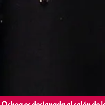
n Ochoa es designada al salón de l