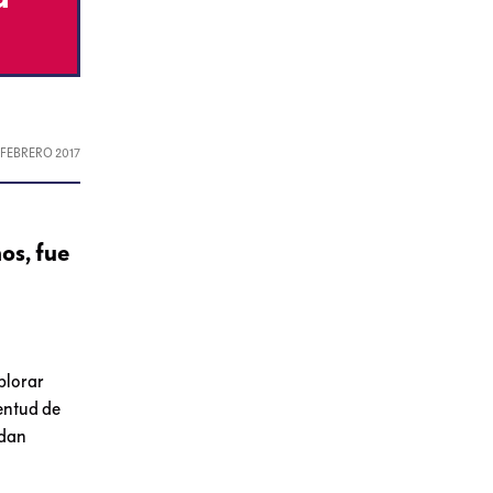
, FEBRERO 2017
os, fue
plorar
ventud de
edan