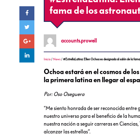
fama de los astronau
accounts.prowell
Inicio
/
News
/
#EstrellaLatina: Ellen Ochoa es designada al salón de la fama
Ochoa estará en el cosmos de lo
la primera latina en llegar al espa
Por: Oso Oseguera
“Me siento honrada de ser reconocida entre 
nuestro universo para el beneficio de la hum
nuestra nación a seguir carreras en Ciencias
alcanzar las estrellas”.