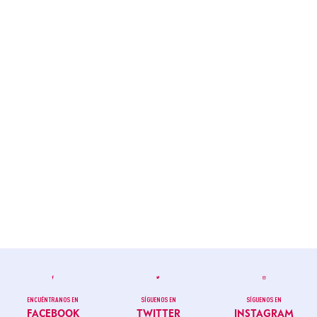
ENCUÉNTRANOS EN
SÍGUENOS EN
SÍGUENOS EN
FACEBOOK
TWITTER
INSTAGRAM