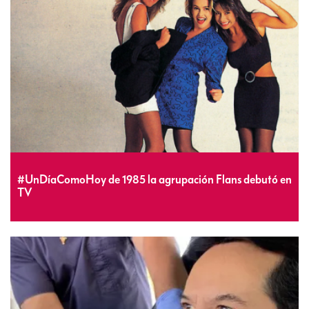
#UnDíaComoHoy de 1985 la agrupación Flans debutó en
TV