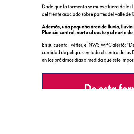
Dado que la tormenta se mueve fuera de las lla
del frente asociado sobre partes del valle de O
Además, una pequeña área de lluvia, lluvia
Planicie central, norte al oeste y al norte de 
En su cuenta Twitter, el NWS WPC alertó: “De 
cantidad de peligros en todo el centro de los
en los próximos días a medida que este impor
#Ahora
De esta for
Trump por el tema d
https://t.co/RdtL
pic.twitter.com/uIL