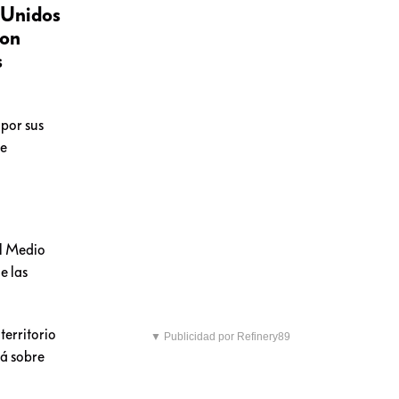
s Unidos
ron
s
por sus
de
el Medio
e las
territorio
▼ Publicidad por Refinery89
rá sobre