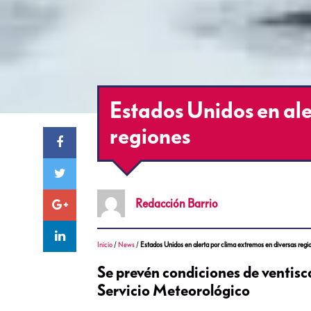
Estados Unidos en ale
regiones
Redacción
Barrio
Inicio
/
News
/
Estados Unidos en alerta por clima extremos en diversas regi
Se prevén condiciones de ventisca 
Servicio Meteorológico