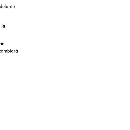
 delante
 la
ran
o cambiará