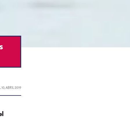
s
L
10, ABRIL 2019
el