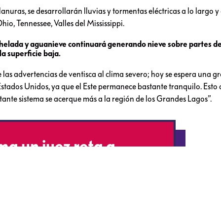
nuras, se desarrollarán lluvias y tormentas eléctricas a lo largo y
hio, Tennessee, Valles del Mississippi.
 helada y aguanieve continuará generando nieve sobre partes de
la superficie baja.
las advertencias de ventisca al clima severo; hoy se espera una g
 Estados Unidos, ya que el Este permanece bastante tranquilo. Est
tante sistema se acerque más a la región de los Grandes Lagos”.
ma un juez reta a
e los migrantes
8OwqWP
Xws1fhg