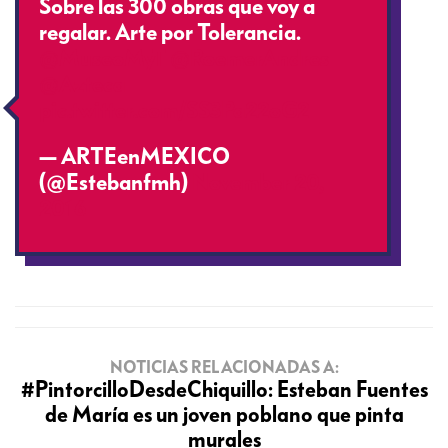
Sobre las 300 obras que voy a
regalar. Arte por Tolerancia.
@MuseoMyT
@RoemerAndres
@Azteca
pic.twitter.com/SS3Pa22oG2
— ARTEenMEXICO
(@Estebanfmh)
November 20,
2016
NOTICIAS RELACIONADAS A:
#PintorcilloDesdeChiquillo: Esteban Fuentes
de María es un joven poblano que pinta
murales