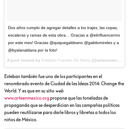
Dos años cumplo de agregar detalles a los trajes, las copas,
escaleras y ramas de esta obra… Gracias a @elinfluencermx
por este mes! Gracias @quiquegaldeano @gabilumireles y a
@byalanaldana por la foto!
A post shared by
Esteban Fuentes De Maria
(@arteenmexico) on
Esteban también fue uno de los participantes en el
renombrado evento de Ciudad de las Ideas 2014: Change the
World. Y es que en su sitio
web
www.arteenmexico.org
propone que las toneladas de
propaganda que se desperdician en las campañas políticas
pueden reutilizarse para darle libros y libretas a todos los
niños de México.