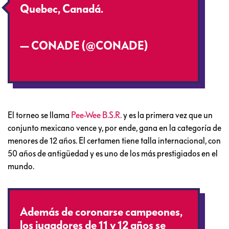
Quebec, Canadá.
pic.twitter.com/bcI6VjUbAM
— CONADE (@CONADE)
February 19, 2017
El torneo se llama
Pee-Wee B.S.R.
y es la primera vez que un
conjunto mexicano vence y, por ende, gana en la categoría de
menores de 12 años. El certamen tiene talla internacional, con
50 años de antigüedad y es uno de los más prestigiados en el
mundo.
Además de coronarse campeones,
los jugadores de 11 y 12 años se