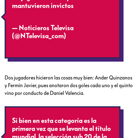
mantuvieron invictos
https://t.co/zyr8Y6vfUr
— Noticieros Televisa
(@NTelevisa_com)
February 21,
2017
Dos jugadores hicieron las cosas muy bien: Ander Quinzanos
y Fermín Javier, pues anotaron dos goles cada uno y el quinto
vino por conducto de Daniel Valencia.
Si bien en esta categoría es la
primera vez que se levanta el título
mundial, la selección sub 20 de la