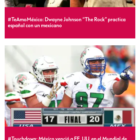
#TeAmoMéxico: Dwayne Johnson “The Rock” practica
español con un mexicano
#Touchdown: México venció a EE. UU. en el Mundial de