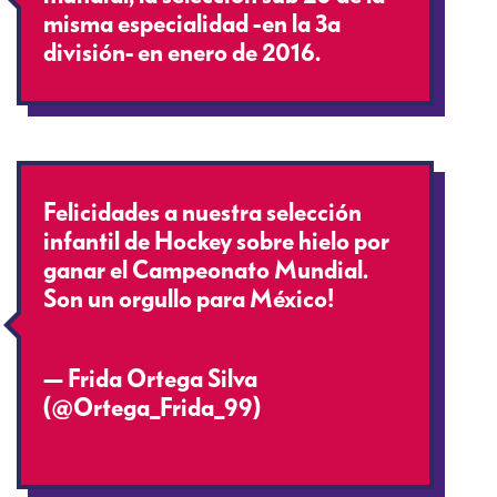
misma especialidad -en la 3a
división- en enero de 2016.
Felicidades a nuestra selección
infantil de Hockey sobre hielo por
ganar el Campeonato Mundial.
Son un orgullo para México!
pic.twitter.com/uwdupDRF39
— Frida Ortega Silva
(@Ortega_Frida_99)
February 21,
2017