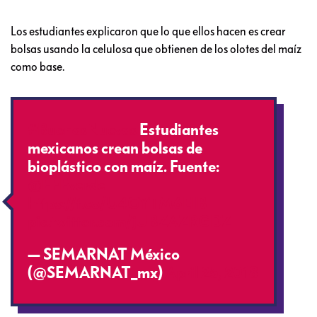
Los estudiantes explicaron que lo que ellos hacen es crear
bolsas usando la celulosa que obtienen de los olotes del maíz
como base.
#BuenasNuevas
Estudiantes
mexicanos crean bolsas de
bioplástico con maíz. Fuente:
@EFEverde
https://t.co/U4GYTM6EIB
pic.twitter.com/jUBZAZRGDZ
— SEMARNAT México
(@SEMARNAT_mx)
April 25, 2018