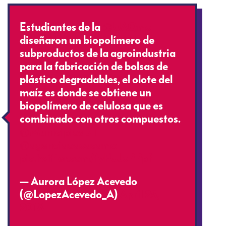
Estudiantes de la
@UAQmx
diseñaron un biopolímero de
subproductos de la agroindustria
para la fabricación de bolsas de
plástico degradables, el olote del
maíz es donde se obtiene un
biopolímero de celulosa que es
combinado con otros compuestos.
@MunicipiosDT
@agenciaoaxacamx
pic.twitter.com/fyFUJxPPpf
— Aurora López Acevedo
(@LopezAcevedo_A)
April 25,
2018