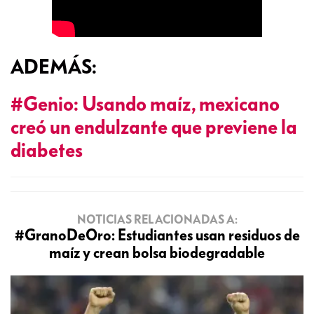
ADEMÁS:
#Genio: Usando maíz, mexicano
creó un endulzante que previene la
diabetes
NOTICIAS RELACIONADAS A:
#GranoDeOro: Estudiantes usan residuos de
maíz y crean bolsa biodegradable