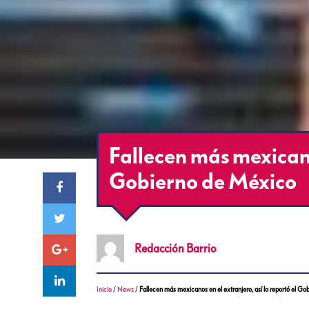
Fallecen más mexicanos
Gobierno de México
Redacción
Barrio
Inicio
/
News
/
Fallecen más mexicanos en el extranjero, así lo reportó el G