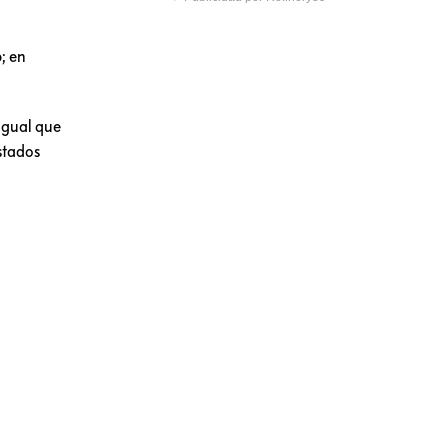
; en
 igual que
stados