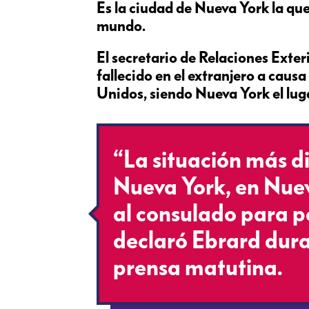
Es la ciudad de Nueva York la qu
mundo.
El secretario de Relaciones Exte
fallecido en el extranjero a caus
Unidos, siendo Nueva York el lug
“La situación más di
Nueva York, en Nuev
al consulado para p
declaró Ebrard dura
prensa matutina.