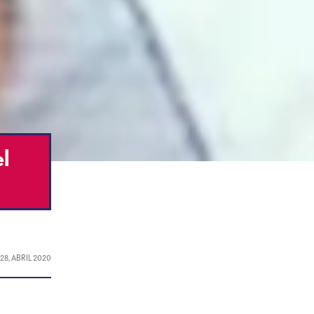
el
L
28, ABRIL 2020