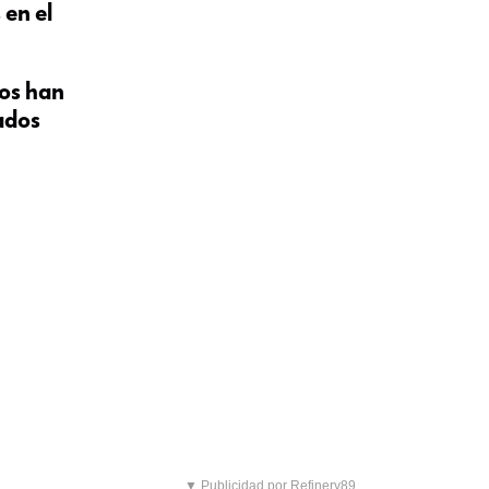
 en el
nos han
tados
▼ Publicidad por Refinery89