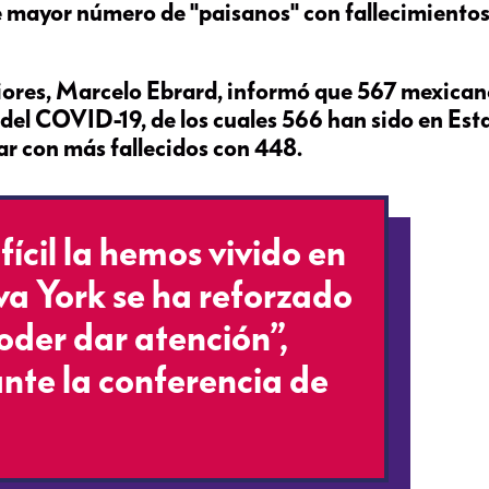
e mayor número de "paisanos" con fallecimientos
riores, Marcelo Ebrard, informó que 567 mexica
a del COVID-19, de los cuales 566 han sido en Es
ar con más fallecidos con 448.
fícil la hemos vivido en
a York se ha reforzado
oder dar atención”,
nte la conferencia de