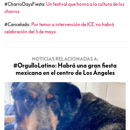
#CharroDaysFiesta:
Un festival que honra a la cultura de los
charros
#Cancelado:
Por temor a intervención de ICE, no habrá
celebración del 5 de mayo
NOTICIAS RELACIONADAS A:
#OrgulloLatino: Habrá una gran fiesta
mexicana en el centro de Los Ángeles