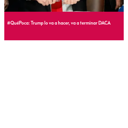
#QuéPoca: Trump lo va a hacer, va a terminar DACA