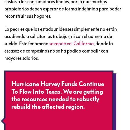
costos a los consumidores finales, por lo que muchos
propietarios deben esperar de forma indefinida para poder
reconstruir sus hogares.
Lo peor es que los estadounidenses simplemente no están
acudiendo a solicitar los trabajos, ni con el aumento de
sueldo. Este fenómeno
se repite en California
, donde la
escasez de campesinos no se ha podido combatir con
mayores salarios.
Hurricane Harvey Funds Continue
To Flow Into Texas. We are getting
the resources needed to robustly
rebuild the affected region.
#txlege
#HurricaneHarvey
#TexasStrong
https://t.co/Dld6nI1ysm