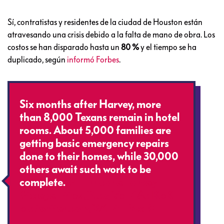
Sí, contratistas y residentes de la ciudad de Houston están
atravesando una crisis debido a la falta de mano de obra. Los
costos se han disparado hasta un
80 %
y el tiempo se ha
duplicado, según
informó Forbes
.
Six months after Harvey, more
than 8,000 Texans remain in hotel
rooms. About 5,000 families are
getting basic emergency repairs
done to their homes, while 30,000
others await such work to be
complete.
#HurricaneHarvey
#txlege
https://t.co/7pD1AclKbK
pic.twitter.com/2ZDtiuMxL0