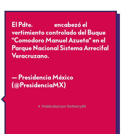
El Pdte.
@EPN
encabezó el
vertimiento controlado del Buque
"Comodoro Manuel Azueta" en el
Parque Nacional Sistema Arrecifal
Veracruzano.
pic.twitter.com/QjzIykCv5t
— Presidencia México
(@PresidenciaMX)
November 7,
2017
▼ Publicidad por Refinery89