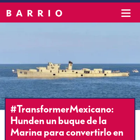
#TransformerMexicano:
Hunden un buque de la
Marina para convertirlo en