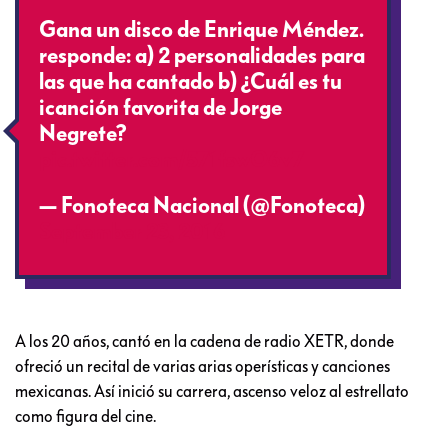
Gana un disco de Enrique Méndez.
responde: a) 2 personalidades para
las que ha cantado b) ¿Cuál es tu
icanción favorita de Jorge
Negrete?
pic.twitter.com/571fswO6v7
— Fonoteca Nacional (@Fonoteca)
September 23, 2016
A los 20 años, cantó en la cadena de radio XETR, donde
ofreció un recital de varias arias operísticas y canciones
mexicanas. Así inició su carrera, ascenso veloz al estrellato
como figura del cine.