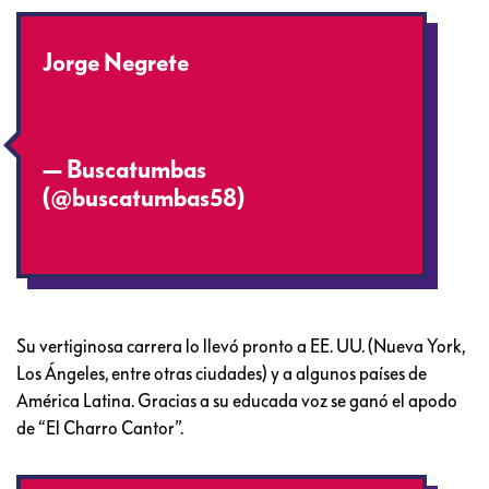
Jorge Negrete
https://t.co/iSo0D1eXaT
pic.twitter.com/zhJdLl892x
— Buscatumbas
(@buscatumbas58)
November 6,
2016
Su vertiginosa carrera lo llevó pronto a EE. UU. (Nueva York,
Los Ángeles, entre otras ciudades) y a algunos países de
América Latina. Gracias a su educada voz se ganó el apodo
de “El Charro Cantor”.