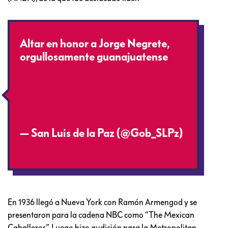
Altar en honor a Jorge Negrete,
orgullosamente guanajuatense
#Gto
#SanLuisDeLaPaz
#DíaDeTodosLosSantos
#DíaDeMuertos
pic.twitter.com/rzj8wbn2Qy
— San Luis de la Paz (@Gob_SLPz)
November 2, 2016
En 1936 llegó a Nueva York con Ramón Armengod y se
presentaron para la cadena NBC como “The Mexican
Caballeros”. Luego hizo audición para la Metropolitan