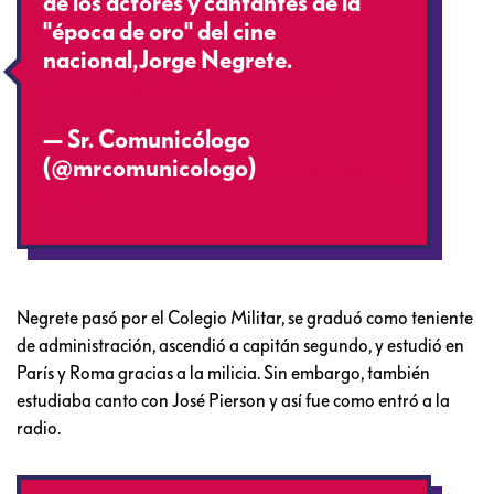
de los actores y cantantes de la
"época de oro" del cine
nacional,Jorge Negrete.
pic.twitter.com/zzlMuz1NWj
— Sr. Comunicólogo
(@mrcomunicologo)
November 30,
2016
Negrete pasó por el Colegio Militar, se graduó como teniente
de administración, ascendió a capitán segundo, y estudió en
París y Roma gracias a la milicia. Sin embargo, también
estudiaba canto con José Pierson y así fue como entró a la
radio.