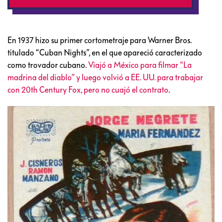
En 1937 hizo su primer cortometraje para Warner Bros.
titulado “Cuban Nights”, en el que apareció caracterizado
como trovador cubano.
Viajó a México para filmar “La
madrina del diablo” y luego volvió a EE. UU. para trabajar
con 20th Century Fox, pero no cuajó el contrato
.