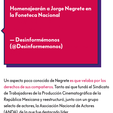
Homenajearán a Jorge Negrete en
la Foneteca Nacional
https://t.co/Bl3S85d3Fm
pic.twitter.com/8RTS7qIoSt
— Desinformémonos
(@Desinformemonos)
September
23, 2016
Un aspecto poco conocido de Negrete
es que velaba por los
derechos de sus compañeros
. Tanto así que fundó el Sindicato
de Trabajadores de la Producción Cinematográfica de la
República Mexicana y reestructuró, junto con un grupo
selecto de actores, la Asociación Nacional de Actores
(ANDA), de la que fue destacado líder.