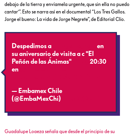
debajo de la tierra y envíamela urgente, que sin ella no puedo
cantar'”. Esto se narra así en el documental “Los Tres Gallos.
Jorge el bueno: La vida de Jorge Negrete”, de Editorial Clío.
Despedimos a
#JorgeNegrete
en
su aniversario de visita a c "El
Peñón de las Ánimas"
#Hoy
20:30
en
@CinetecaChile
pic.twitter.com/uGAUVNzMH4
— Embamex Chile
(@EmbaMexChi)
June 27, 2016
Guadalupe Loaeza señala que desde el principio de su