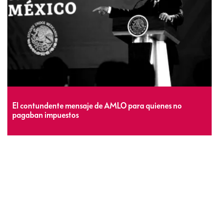
El contundente mensaje de AMLO para quienes no
pagaban impuestos