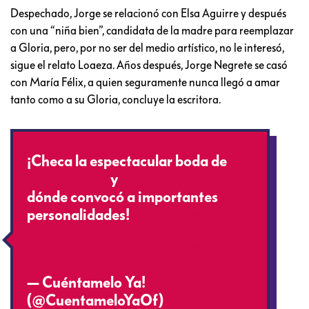
Despechado, Jorge se relacionó con Elsa Aguirre y después
con una “niña bien”, candidata de la madre para reemplazar
a Gloria, pero, por no ser del medio artístico, no le interesó,
sigue el relato Loaeza. Años después, Jorge Negrete se casó
con María Félix, a quien seguramente nunca llegó a amar
tanto como a su Gloria, concluye la escritora.
¡Checa la espectacular boda de
#MaríaFélix
y
#JorgeNegrete
dónde convocó a importantes
personalidades!
#CuéntameloYa
https://t.co/SyuOtDgUoV
pic.twitter.com/UglGa7ESYZ
— Cuéntamelo Ya!
(@CuentameloYaOf)
October 19,