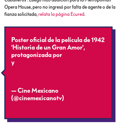
Opera House, pero no ingresó por falta de agente o de la
fianza solicitada,
relata la página Ecured
.
Poster oficial de la película de 1942
'Historia de un Gran Amor',
protagonizada por
#JorgeNegrete
y
#GloriaMarín
#CineMexicanoTV
pic.twitter.com/Qop4CGTjHt
— Cine Mexicano
(@cinemexicanotv)
October 10,
2016