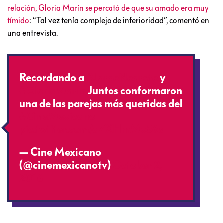
relación, Gloria Marín se percató de que su amado era muy
tímido
: “Tal vez tenía complejo de inferioridad”, comentó en
una entrevista.
Recordando a
#JorgeNegrete
y
#GloriaMarín
Juntos conformaron
una de las parejas más queridas del
#CineMexicano
pic.twitter.com/aZXHmMx56s
— Cine Mexicano
(@cinemexicanotv)
October 2,
2016