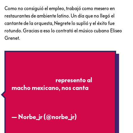
Como no consiguió el empleo, trabajó como mesero en
restaurantes de ambiente latino. Un día que no llegó el
cantante de la orquesta, Negrete lo suplió y el éxito fue
rotundo. Gracias a eso lo contrató el músico cubano Eliseo
Grenet.
https://t.co/bM2apfMq44
#ElCharroInmortal
#JorgeNegrete
represento al
macho mexicano, nos canta
#AyJaliscoNoTeRajes
pic.twitter.com/MnXHC7fq3h
— Norbe_jr (@norbe_jr)
September
13, 2016