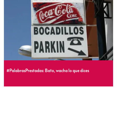
#PalabrasPrestadas: Bato, wacha lo que dices