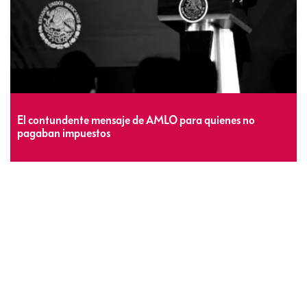
El contundente mensaje de AMLO para quienes no
pagaban impuestos