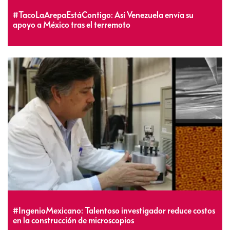
#TacoLaArepaEstáContigo: Así Venezuela envía su
apoyo a México tras el terremoto
#IngenioMexicano: Talentoso investigador reduce costos
en la construcción de microscopios