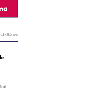
ema
10, ENERO 2017
de
ó al