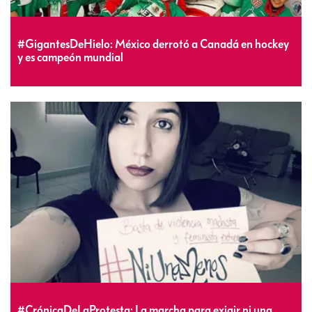
#GigantesDeHielo: México derrotó a Canadá en hockey
y es campeón mundial
#CrónicaDeLaProtesta: La marcha para exigir ni una