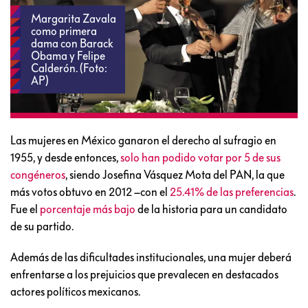
Margarita Zavala
como primera
dama con Barack
Obama y Felipe
Calderón. (Foto:
AP)
Las mujeres en México ganaron el derecho al sufragio en
1955, y desde entonces,
solo han podido votar por 5 de sus
congéneros
, siendo Josefina Vásquez Mota del PAN, la que
más votos obtuvo en 2012 –con el
25.41% de las preferencias
.
Fue el
porcentaje más bajo
de la historia para un candidato
de su partido.
Además de las dificultades institucionales, una mujer deberá
enfrentarse a los prejuicios que prevalecen en destacados
actores políticos mexicanos.