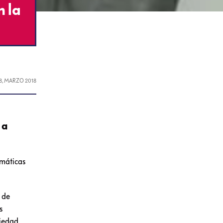
 la
8, MARZO 2018
 a
emáticas
, de
s
ciedad