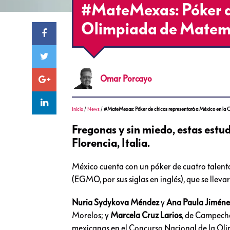
#MateMexas: Póker de
Olimpiada de Matem
Omar
Porcayo
Inicio
/
News
/
#MateMexas: Póker de chicas representará a México en la 
Fregonas y sin miedo, estas estu
Florencia, Italia.
México cuenta con un póker de cuatro talen
(EGMO, por sus siglas en inglés), que se llevará
Nuria Sydykova Méndez
y
Ana Paula Jiméne
Morelos; y
Marcela Cruz Larios
, de Campeche
mexicanas en el Concurso Nacional de la O