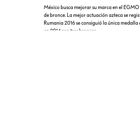
México busca mejorar su marca en el EGMO 20
de bronce. La mejor actuación azteca se regis
Rumania 2016 se consiguió la única medalla de 
en 2014 con tres bronces.
ADEMÁS:
#PinkHawks: So
a México en la NASA
Noticias relacionadas a:
#
México en la Olimpiada 