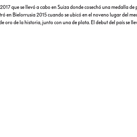
17 que se llevó a cabo en Suiza donde cosechó una medalla de pl
tró en Bielorrusia 2015 cuando se ubicó en el noveno lugar del me
oro de la historia, junto con una de plata. El debut del país se ll
n jóvenes, son mujeres y van a repres
MateMexas: Póker de chicas represen
de Matemáticas