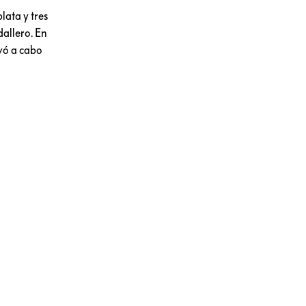
ata y tres
dallero. En
evó a cabo
entar
tará a