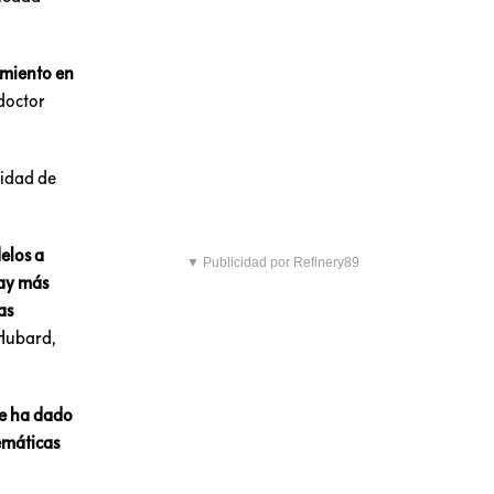
amiento en
doctor
uidad de
elos a
▼ Publicidad por Refinery89
hay más
as
 Hubard,
me ha dado
emáticas