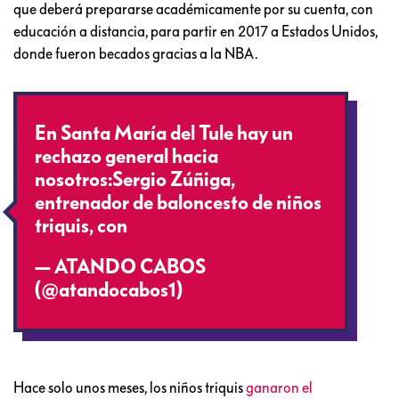
que deberá prepararse académicamente por su cuenta, con
educación a distancia, para partir en 2017 a Estados Unidos,
donde fueron becados gracias a la NBA.
En Santa María del Tule hay un
rechazo general hacia
nosotros:Sergio Zúñiga,
entrenador de baloncesto de niños
triquis, con
@DeniseMaerker
— ATANDO CABOS
(@atandocabos1)
August 19, 2016
Hace solo unos meses, los niños triquis
ganaron el