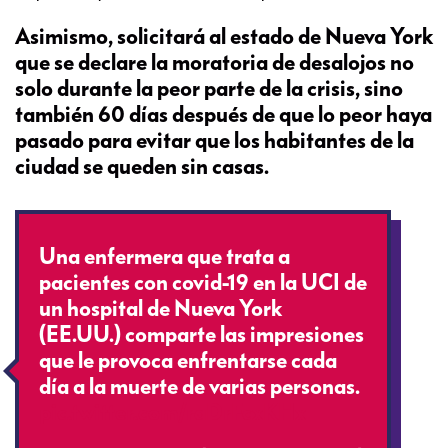
Asimismo, solicitará al estado de Nueva York
que se declare la moratoria de desalojos no
solo durante la peor parte de la crisis, sino
también 60 días después de que lo peor haya
pasado para evitar que los habitantes de la
ciudad se queden sin casas.
Una enfermera que trata a
pacientes con covid-19 en la UCI de
un hospital de Nueva York
(EE.UU.) comparte las impresiones
que le provoca enfrentarse cada
día a la muerte de varias personas.
pic.twitter.com/raDrFcxKHx