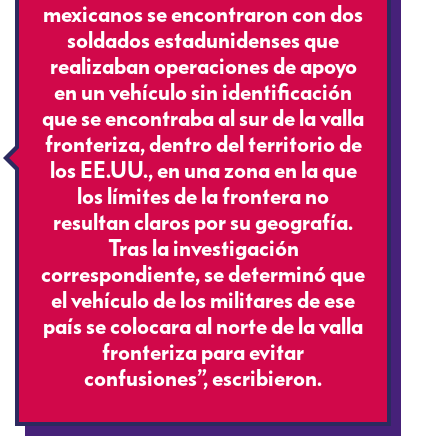
mexicanos se encontraron con dos
soldados estadunidenses que
realizaban operaciones de apoyo
en un vehículo sin identificación
que se encontraba al sur de la valla
fronteriza, dentro del territorio de
los EE.UU., en una zona en la que
los límites de la frontera no
resultan claros por su geografía.
Tras la investigación
correspondiente, se determinó que
el vehículo de los militares de ese
país se colocara al norte de la valla
fronteriza para evitar
confusiones”, escribieron.