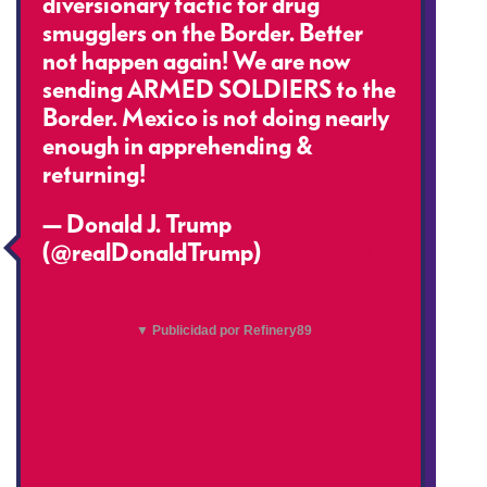
diversionary tactic for drug
smugglers on the Border. Better
not happen again! We are now
sending ARMED SOLDIERS to the
Border. Mexico is not doing nearly
enough in apprehending &
returning!
— Donald J. Trump
(@realDonaldTrump)
24 de abril
de 2019
▼ Publicidad por Refinery89