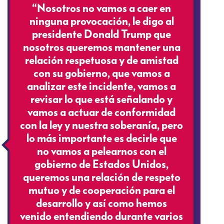
“Nosotros no vamos a caer en
ninguna provocación, le digo al
presidente Donald Trump que
nosotros queremos mantener una
relación respetuosa y de amistad
con su gobierno, que vamos a
analizar este incidente, vamos a
revisar lo que está señalando y
vamos a actuar de conformidad
con la ley y nuestra soberanía, pero
lo más importante es decirle que
no vamos a pelearnos con el
gobierno de Estados Unidos,
queremos una relación de respeto
mutuo y de cooperación para el
desarrollo y así como hemos
venido entendiendo durante varios