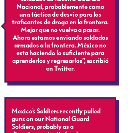
Nacional, probablemente como
una táctica de desvío para los
traficantes de droga en la frontera.
Mejor que no vuelva a pasar.
Ahora estamos enviando soldados
armados a la frontera. México no
esta haciendo lo suficiente para
aprenderlos y regresarlos”, escribió
en Twitter.
Mexico’s Soldiers recently pulled
guns on our National Guard
Soldiers, probably as a