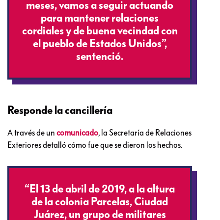
meses, vamos a seguir actuando
para mantener relaciones
cordiales y de buena vecindad con
el pueblo de Estados Unidos”,
sentenció.
Responde la cancillería
A través de un
comunicado
, la Secretaría de Relaciones
Exteriores detalló cómo fue que se dieron los hechos.
“El 13 de abril de 2019, a la altura
de la colonia Parcelas, Ciudad
Juárez, un grupo de militares