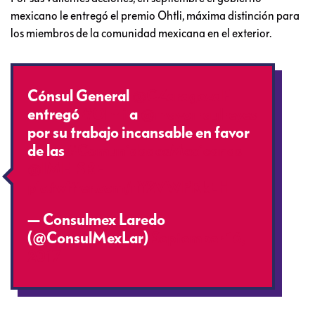
mexicano le entregó el premio Ohtli, máxima distinción para
los miembros de la comunidad mexicana en el exterior.
Cónsul General
@CZaragozaF
entregó
#Ohtli
a
@mayorraulreyes
por su trabajo incansable en favor
de las
#ComunidadesMexicanas
@IME_SRE
pic.twitter.com/nY2VWPRkEH
— Consulmex Laredo
(@ConsulMexLar)
September 16,
2017