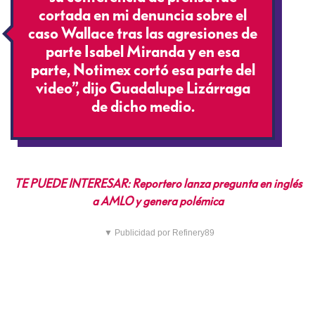
cortada en mi denuncia sobre el
caso Wallace tras las agresiones de
parte Isabel Miranda y en esa
parte, Notimex cortó esa parte del
video”, dijo Guadalupe Lizárraga
de dicho medio.
TE PUEDE INTERESAR: Reportero lanza pregunta en inglés
a AMLO y genera polémica
▼ Publicidad por Refinery89