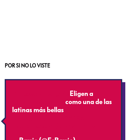
POR SI NO LO VISTE
#TuesdayThoughts
Eligen a
@YalitzaAparicio
como una de las
latinas más bellas
https://t.co/9LnQ8v0Kbt
pic.twitter.com/cIhq2mznDs