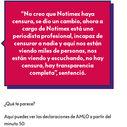
“No creo que Notimex haya
censura, se dio un cambio, ahora a
cargo de Notimex está una
periodista profesional, incapaz de
censurar a nadie y aquí nos están
viendo miles de personas, nos
están viendo y escuchando, no hay
censura, hay transparencia
completa”, sentenció.
¿Qué te parece?
Aquí puedes ver las declaraciones de AMLO a partir del
minuto 50: