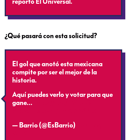
reportó El Universal.
¿Qué pasará con esta solicitud?
El gol que anotó esta mexicana
compite por ser el mejor de la
historia.
Aquí puedes verlo y votar para que
gane…
https://t.co/L90sOX1hPD
pic.twitter.com/TnxV7N64l3
— Barrio (@EsBarrio)
April 22,
2019