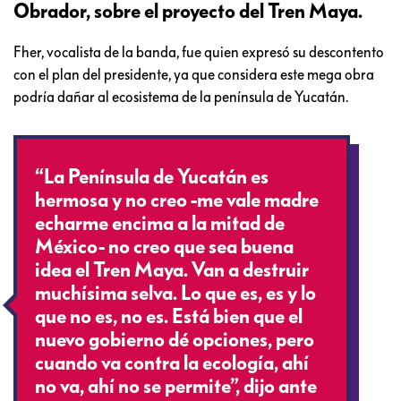
Obrador, sobre el proyecto del Tren Maya.
Fher, vocalista de la banda, fue quien expresó su descontento
con el plan del presidente, ya que considera este mega obra
podría dañar al ecosistema de la península de Yucatán.
“La Península de Yucatán es
hermosa y no creo -me vale madre
echarme encima a la mitad de
México- no creo que sea buena
idea el Tren Maya. Van a destruir
muchísima selva. Lo que es, es y lo
que no es, no es. Está bien que el
nuevo gobierno dé opciones, pero
cuando va contra la ecología, ahí
no va, ahí no se permite”, dijo ante