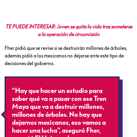
TE PUEDE INTERESAR: Joven se quita la vida tras someterse
a la operación de circuncisión
Fher pidió que se revise si se destruirán millones de árboles,
además pidió a los mexicanos no dejarse ante este tipo de
decisiones del gobierno.
“Hay que hacer un estudio para
saber qué va a pasar con ese Tren
Maya que va a destruir millones,
millones de árboles. No hay que
dejarnos mexicanos, eso vamos a
hacer una lucha”, aseguró Fher,