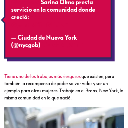
#bombera
Sarina Olmo presta
servicio en la comunidad donde
creció:
https://t.co/kbTfrxA1uK
@joinFDNY
@FDNY
— Ciudad de Nueva York
(@nycgob)
March 27, 2017
Tiene uno de los trabajos más riesgosos
que existen, pero
también la recompensa de poder salvar vidas y ser un
ejemplo para otras mujeres. Trabaja en el Bronx, New York, la
misma comunidad en la que nació.