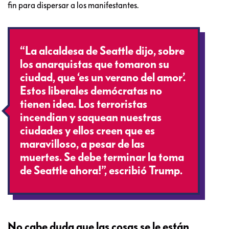
fin para dispersar a los manifestantes.
“La alcaldesa de Seattle dijo, sobre
los anarquistas que tomaron su
ciudad, que ‘es un verano del amor’.
Estos liberales demócratas no
tienen idea. Los terroristas
incendian y saquean nuestras
ciudades y ellos creen que es
maravilloso, a pesar de las
muertes. Se debe terminar la toma
de Seattle ahora!”, escribió Trump.
No cabe duda que las cosas se le están