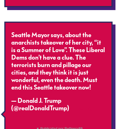
Seattle Mayor says, about the
anarchists takeover of her city, “it
is a Summer of Love”. These Liberal
Dems don’t have a clue. The
terrorists burn and pillage our
cities, and they think it is just
wonderful, even the death. Must
end this Seattle takeover now!
— Donald J. Trump
(@realDonaldTrump)
June 12,
2020
▼ Publicidad por Refinery89