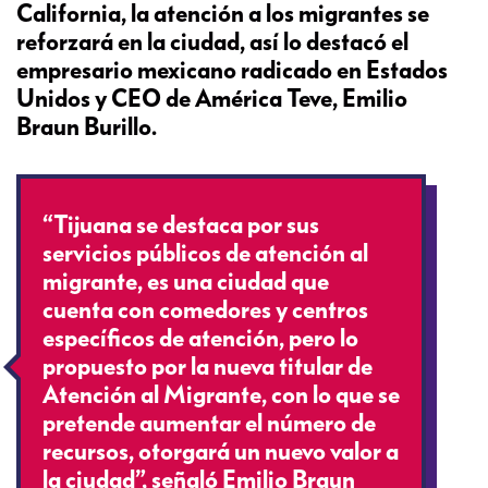
California, la atención a los migrantes se
reforzará en la ciudad, así lo destacó el
empresario mexicano radicado en Estados
Unidos y CEO de América Teve, Emilio
Braun Burillo.
“Tijuana se destaca por sus
servicios públicos de atención al
migrante, es una ciudad que
cuenta con comedores y centros
específicos de atención, pero lo
propuesto por la nueva titular de
Atención al Migrante, con lo que se
pretende aumentar el número de
recursos, otorgará un nuevo valor a
la ciudad”, señaló Emilio Braun