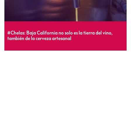
#Chelas: Baja California no solo es la tierra del vino,
también de la cerveza artesanal