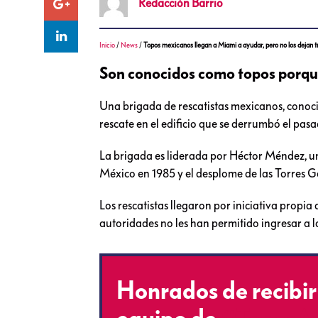
Redacción
Barrio
Inicio
/
News
/
Topos mexicanos llegan a Miami a ayudar, pero no los dejan t
Son conocidos como topos porque
Una brigada de rescatistas mexicanos, conoci
rescate en el edificio que se derrumbó el pasa
La brigada es liderada por Héctor Méndez, un
México en 1985 y el desplome de las Torres G
Los rescatistas llegaron por iniciativa propi
autoridades no les han permitido ingresar a 
Honrados de recibi