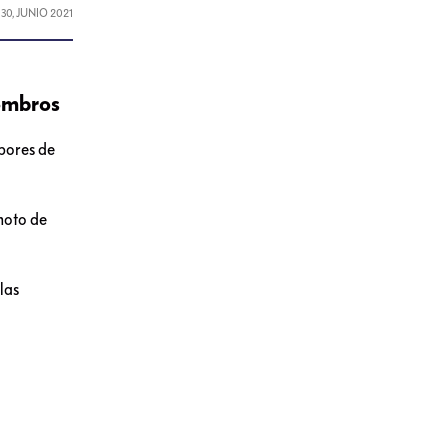
L
30, JUNIO 2021
combros
bores de
moto de
las