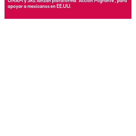
UNAM y SRE lanzan plataforma “Acción Migrante”, para
apoyar a mexicanos en EE.UU.