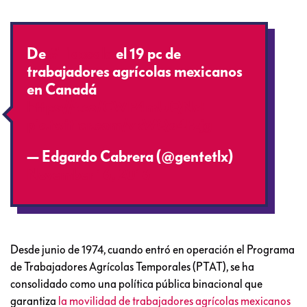
De
#Tlaxcala
el 19 pc de
trabajadores agrícolas mexicanos
en Canadá
https://t.co/CWP4mUQNcE
pic.twitter.com/vkWQa4Fzjg
— Edgardo Cabrera (@gentetlx)
November 16, 2016
Desde junio de 1974, cuando entró en operación el Programa
de Trabajadores Agrícolas Temporales (PTAT), se ha
consolidado como una política pública binacional que
garantiza
la movilidad de trabajadores agrícolas mexicanos