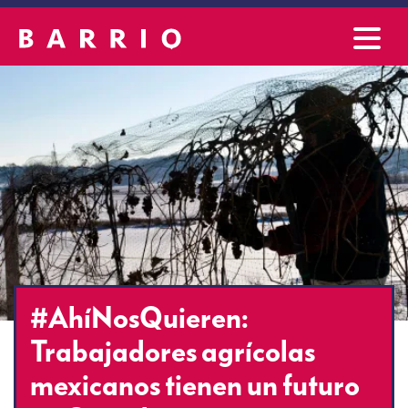
#AhíNosQuieren:
Trabajadores agrícolas
mexicanos tienen un futuro