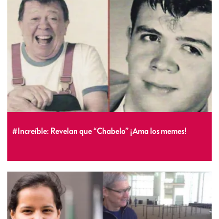
#Increíble: Revelan que “Chabelo” ¡Ama los memes!