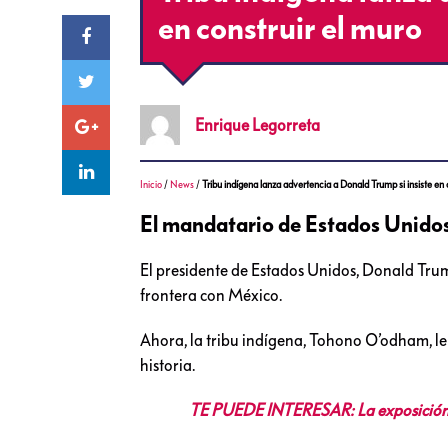
en construir el muro
Enrique
Legorreta
Inicio
/
News
/
Tribu indígena lanza advertencia a Donald Trump si insiste en 
El mandatario de Estados Unidos
El presidente de Estados Unidos, Donald Trum
frontera con México.
Ahora, la tribu indígena, Tohono O’odham, le
historia.
TE PUEDE INTERESAR: La exposición d