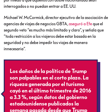
por miedo a que aquellos con doble nacionalidad sean
interrogados o no puedan entrar a EE. UU.
Michael W. McCormick, director ejecutivo de la asociación de
agencias de viajes de negocios GBTA,
aseguró a Efe
que el
segundo veto “es mucho más limitado y claro”, y señala que
“toda restricción a los viajeros debe estar basada en la
seguridad y no debe impedir los viajes de manera
innecesaria”.
Los daños de la política de Trump
son palpables en el corto plazo. La
riqueza generada por el turismo
cayó en el último trimestre de 2016
a 3.3 %, según datos del gobierno
estadounidense publicados la
semana pasada desde que Trump