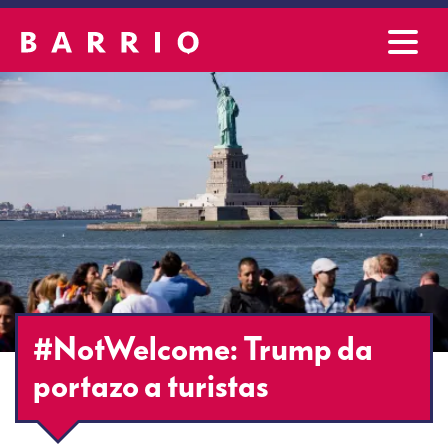
#NotWelcome: Trump da
portazo a turistas