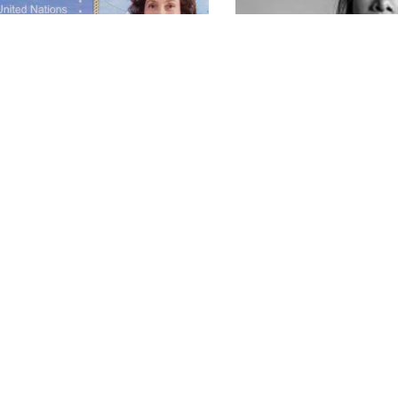
alitza Aparicio recibe
Eligen a Yalitza Aparici
ombramiento de Embajadora de
una de las latinas más be
uena Voluntad