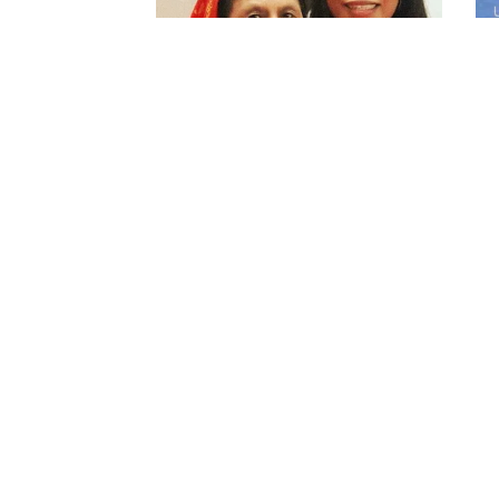
Esto es lo que hará Yalitza
Y
Aparicio tras el éxito de ROMA
n
B