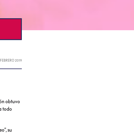
, FEBRERO 2019
rón obtuvo
a todo
o”, su