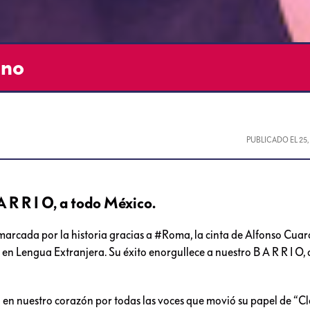
ano
PUBLICADO EL
25
A R R I O, a todo México.
marcada por la historia gracias a #Roma, la cinta de Alfonso Cua
 en Lengua Extranjera. Su éxito enorgullece a nuestro B A R R I O, 
en nuestro corazón por todas las voces que movió su papel de “Cle