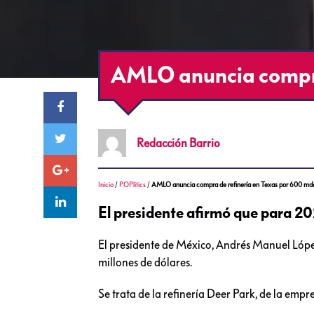
AMLO anuncia compra
Redacción
Barrio
Inicio
/
POPlitics
/
AMLO anuncia compra de refinería en Texas por 600 md
El presidente afirmó que para 2
El presidente de México, Andrés Manuel Lóp
millones de dólares.
Se trata de la refinería Deer Park, de la empr