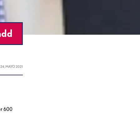
mdd
L
24, MAYO 2021
or 600