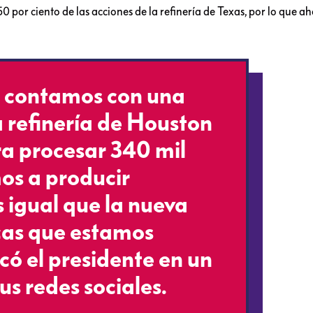
0 por ciento de las acciones de la refinería de Texas, por lo que a
 contamos con una
a refinería de Houston
a procesar 340 mil
mos a producir
s igual que la nueva
cas que estamos
có el presidente en un
us redes sociales.