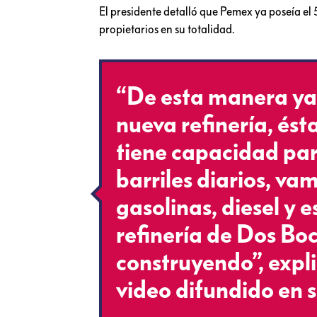
El presidente detalló que Pemex ya poseía el 5
propietarios en su totalidad.
“De esta manera ya
nueva refinería, ést
tiene capacidad par
barriles diarios, va
gasolinas, diesel y e
refinería de Dos Bo
construyendo”, expli
video difundido en s