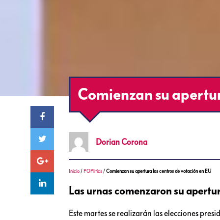
Comienzan su apertur
Dorian
Corona
Inicio
/
POPlitics
/
Comienzan su apertura los centros de votación en EU
Las urnas comenzaron su apertur
Este martes se realizarán las elecciones pre