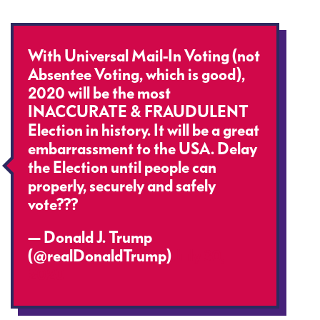
With Universal Mail-In Voting (not
Absentee Voting, which is good),
2020 will be the most
INACCURATE & FRAUDULENT
Election in history. It will be a great
embarrassment to the USA. Delay
the Election until people can
properly, securely and safely
vote???
— Donald J. Trump
(@realDonaldTrump)
July 30,
2020