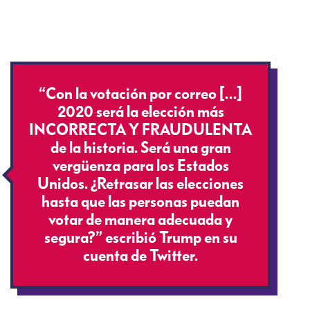
“Con la votación por correo […]
2020 será la elección más
INCORRECTA Y FRAUDULENTA
de la historia. Será una gran
vergüenza para los Estados
Unidos. ¿Retrasar las elecciones
hasta que las personas puedan
votar de manera adecuada y
segura?” escribió Trump en su
cuenta de Twitter.