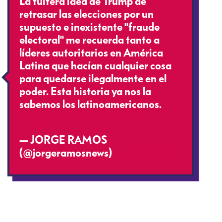
La tuitera idea de Trump de
retrasar las elecciones por un
supuesto e inexistente "fraude
electoral" me recuerda tanto a
líderes autoritarios en América
Latina que hacían cualquier cosa
para quedarse ilegalmente en el
poder. Esta historia ya nos la
sabemos los latinoamericanos.
https://t.co/uOSWHBrRpP
— JORGE RAMOS
(@jorgeramosnews)
July 30, 2020