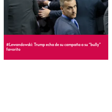
#Lewandowski: Trump echa de su campaña a su “bully”
favorito