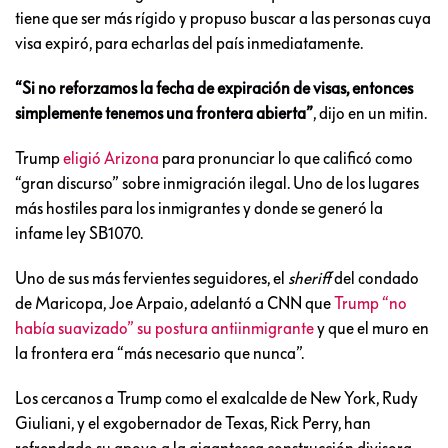
tiene que ser más rígido y propuso buscar a las personas cuya
visa expiró, para echarlas del país inmediatamente.
“Si no reforzamos la fecha de expiración de visas, entonces
simplemente tenemos una frontera abierta”
, dijo en un mitin.
Trump
eligió Arizona
para pronunciar lo que calificó como
“gran discurso” sobre inmigración ilegal. Uno de los lugares
más hostiles para los inmigrantes y donde se generó la
infame ley SB1070.
Uno de sus más fervientes seguidores, el
sheriff
del condado
de Maricopa, Joe Arpaio, adelantó a CNN que
Trump “no
había suavizado” su postura antiinmigrante
y que el muro en
la frontera era “más necesario que nunca”.
Los cercanos a Trump como el exalcalde de New York, Rudy
Giuliani, y el exgobernador de Texas, Rick Perry, han
refrendado su apoyo a la gigantesca construcción divisora.