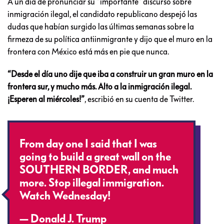
A un día de pronunciar su “importante” discurso sobre
inmigración ilegal, el candidato republicano despejó las
dudas que habían surgido las últimas semanas sobre la
firmeza de su política antiinmigrante y dijo que el muro en la
frontera con México está más en pie que nunca.
“Desde el día uno dije que iba a construir un gran muro en la
frontera sur, y mucho más. Alto a la inmigración ilegal.
¡Esperen al miércoles!”
, escribió en su cuenta de Twitter.
From day one I said that I was
going to build a great wall on the
SOUTHERN BORDER, and much
more. Stop illegal immigration.
Watch Wednesday!
— Donald J. Trump