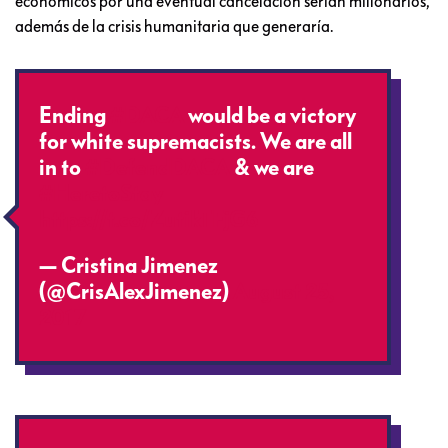
económicos por una eventual cancelación serían millonarios,
además de la crisis humanitaria que generaría.
Ending
#DACA
would be a victory
for white supremacists. We are all
in to
#DefendDACA
& we are
#HeretoStay
https://t.co/ZutikTFjG6
— Cristina Jimenez
(@CrisAlexJimenez)
August 25,
2017