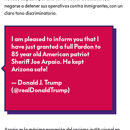
negarse a detener sus operativos contra inmigrantes, con un
claro tono discriminatorio.
I am pleased to inform you that I
have just granted a full Pardon to
85 year old American patriot
Sheriff Joe Arpaio. He kept
Arizona safe!
— Donald J. Trump
(@realDonaldTrump)
August 26,
2017
Arpaio es la máxima expresión del racismo institucional en