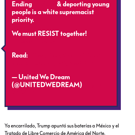
Ending
#DACA
& deporting young
people is a white supremacist
priority.
We must RESIST together!
#DefendDACA
Read:
https://t.co/9vpUvQfz28
pic.twitter.com/oySg5psGQM
— United We Dream
(@UNITEDWEDREAM)
August
27, 2017
Ya encarrilado, Trump apuntó sus baterías a México y el
Tratado de Libre Comercio de América del Norte.