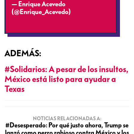
— Enrique Acevedo
(@Enrique_Acevedo)
August 27,
2017
ADEMÁS:
#Solidarios: A pesar de los insultos,
México está listo para ayudar a
Texas
NOTICIAS RELACIONADAS A:
#Desesperado: Por qué justo ahora, Trump se
lanzó como perro rabioso contra México y los