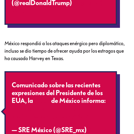
(@realDonaldTrump)
August 27,
2017
México respondió a los ataques enérgico pero diplomático,
incluso se dio tiempo de ofrecer ayuda por los estragos que
ha causado Harvey en Texas.
Comunicado sobre las recientes
expresiones del Presidente de los
EUA, la
#SRE
de México informa:
https://t.co/EMhnB3bweE
pic.twitter.com/3E3orj6AE5
— SRE México (@SRE_mx)
August