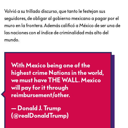
Volvió a su trillado discurso, que tanto le festejan sus
seguidores, de obligar al gobierno mexicano a pagar por el
muro en la frontera. Además calificó a México de ser una de
las naciones con el índice de criminalidad más alto del
mundo.
With Mexico being one of the
highest crime Nations in the world,
we must have THE WALL. Mexico
will pay for it through
reimbursement/other.
— Donald J. Trump
(@realDonaldTrump)
August 27,
2017