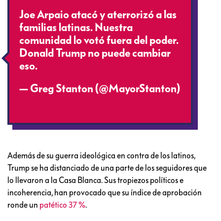
Joe Arpaio atacó y aterrorizó a las
familias latinas. Nuestra
comunidad lo votó fuera del poder.
Donald Trump no puede cambiar
eso.
pic.twitter.com/QD0O7cIQJM
— Greg Stanton (@MayorStanton)
August 26, 2017
Además de su guerra ideológica en contra de los latinos,
Trump se ha distanciado de una parte de los seguidores que
lo llevaron a la Casa Blanca. Sus tropiezos políticos e
incoherencia, han provocado que su índice de aprobación
ronde un
patético 37 %
.