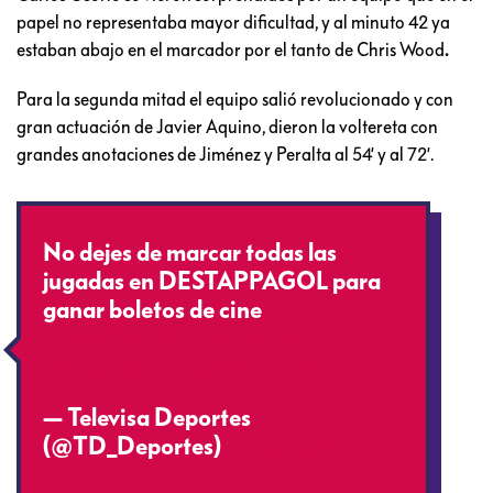
papel no representaba mayor dificultad, y al minuto 42 ya
estaban abajo en el marcador por el tanto de Chris Wood
.
Para la segunda mitad el equipo salió revolucionado y con
gran actuación de Javier Aquino, dieron la voltereta con
grandes anotaciones de Jiménez y Peralta al 54′ y al 72′.
No dejes de marcar todas las
jugadas en DESTAPPAGOL para
ganar boletos de cine
https://t.co/XRlHn3crGx
pic.twitter.com/o42JHH4r12
— Televisa Deportes
(@TD_Deportes)
June 21, 2017