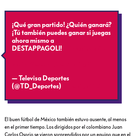
¡Qué gran partido! ¿Quién ganará?
¡Tú también puedes ganar si juegas
ahora mismo a
DESTAPPAGOLl!
https://t.co/XRl
Hn3crGx
pic.twitter.com/0eT5iIcOgC
— Televisa Deportes
(@TD_Deportes)
June 21, 2017
El buen fútbol de México también estuvo ausente, al menos
en el primer tiempo. Los dirigidos por el colombiano Juan
Carlos Osorio se vieron sorprendidos por un equipo que en el