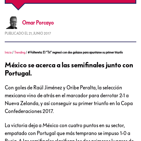
Omar
Porcayo
PUBLICADO EL
21, JUNIO 2017
Inicio
/
Trending
/
#Voltereta: El “Tri” regresó con dos golazos para apuntarse su primer triunfo
México se acerca a las semifinales junto con
Portugal.
Con goles de Raúl Jiménez y Oribe Peralta, la selección
mexicana vino de atrás en el marcador para derrotar 2-1 a
Nueva Zelanda, y así conseguir su primer triunfo en la Copa
Confederaciones 2017.
La victoria deja a México con cuatro puntos en su sector,
empatado con Portugal que más temprano se impuso 1-0 a
Rusia. A las semifinales clasifican los dos primeros lugares de