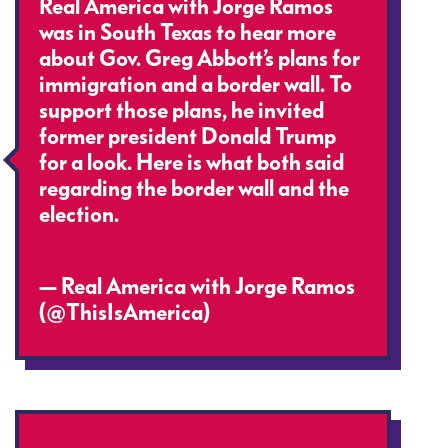
Real America with Jorge Ramos
was in South Texas to hear more
about Gov. Greg Abbott’s plans for
immigration and a border wall. To
support those plans, he invited
former president Donald Trump
for a look. Here is what both said
regarding the border wall and the
election.
pic.twitter.com/HXwKG7yb1k
— Real America with Jorge Ramos
(@ThisIsAmerica)
July 1, 2021