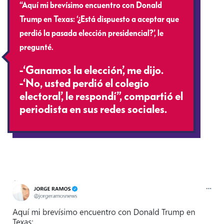
“Aquí mi brevísimo encuentro con Donald
Trump en Texas: ‘¿Está dispuesto a aceptar que
perdió la pasada elección presidencial?’, le
pregunté.
-‘Ganamos la elección’, me dijo.
-‘No, usted perdió el colegio
electoral’, le respondí”, compartió el
periodista en sus redes sociales.