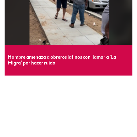
Hombre amenaza a obreros latinos con llamar a ‘La
Migra’ por hacer ruido