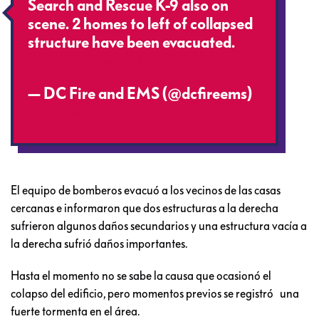
Search and Rescue K-9 also on
scene. 2 homes to left of collapsed
structure have been evacuated.
pic.twitter.com/KDd4bUXARo
— DC Fire and EMS (@dcfireems)
July 1, 2021
El equipo de bomberos evacuó a los vecinos de las casas
cercanas e informaron que dos estructuras a la derecha
sufrieron algunos daños secundarios y una estructura vacía a
la derecha sufrió daños importantes.
Hasta el momento no se sabe la causa que ocasionó el
colapso del edificio, pero momentos previos se registró una
fuerte tormenta en el área.