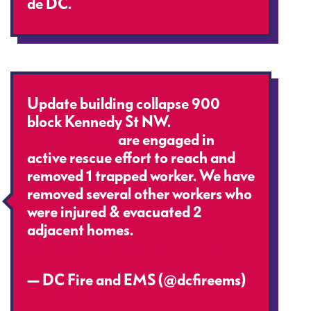
de DC.
Update building collapse 900
block Kennedy St NW.
#DCsBravest
are engaged in
active rescue effort to reach and
removed 1 trapped worker. We have
removed several other workers who
were injured & evacuated 2
adjacent homes.
pic.twitter.com/qCRvLrgmR7
— DC Fire and EMS (@dcfireems)
July 1, 2021